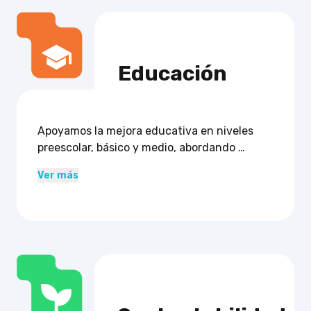
organizaciones comunitarias a compartir sus 
necesidades para generar soluciones 
conjuntas.
Educación
Apoyamos la mejora educativa en niveles 
preescolar, básico y medio, abordando 
inclusión, convivencia, formación docente y 
Ver más
metodologías de enseñanza.

Instituciones educativas y organizaciones 
pueden sumarse para fortalecer sus 
procesos formativos.