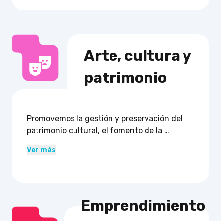
Empresas, emprendimientos e instituciones 
pueden acceder a apoyo para potenciar su 
innovación y productividad.
Arte, cultura y

patrimonio
Promovemos la gestión y preservación del 
patrimonio cultural, el fomento de la 
literatura, los idiomas, la música y el turismo 
Ver más
cultural. 

Agrupaciones culturales, emprendimientos, 
juntas de vecinos y entidades afines pueden 
participar en estas iniciativas.
Emprendimiento 