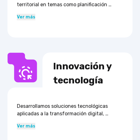
territorial en temas como planificación 
urbana, derechos humanos, participación 
Ver más
ciudadana, seguridad, turismo y cohesión 
social. 

Trabajamos con organizaciones sociales, 
emprendimientos, instituciones públicas y 
privadas para fortalecer la comunidad.
Innovación y

tecnología
Desarrollamos soluciones tecnológicas 
aplicadas a la transformación digital, 
ciberseguridad, automatización, energías 
Ver más
renovables y competencias digitales. 
